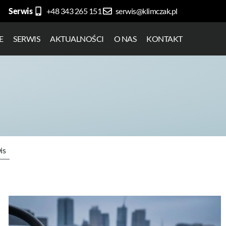
Serwis
+48 343 265 151
serwis@klimczak.pl
E
SERWIS
AKTUALNOŚCI
O NAS
KONTAKT
is