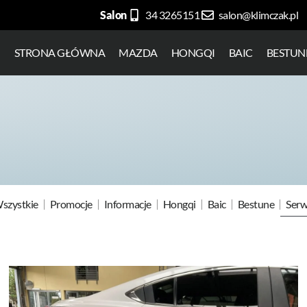
Salon
34 3265151
salon@klimczak.pl
STRONA GŁÓWNA
MAZDA
HONGQI
BAIC
BESTUN
szystkie
Promocje
Informacje
Hongqi
Baic
Bestune
Serw