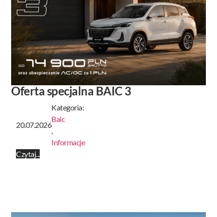
Oferta specjalna BAIC 3
Kategoria:
Baic
20.07.2026
,
Informacje
Czytaj...