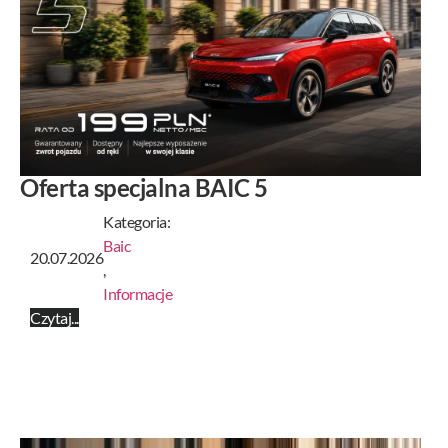
Oferta specjalna BAIC 5
Kategoria:
Baic
20.07.2026
,
Informacje
Czytaj...