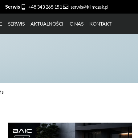
Serwis
+48 343 265 151
serwis@klimczak.pl
E
SERWIS
AKTUALNOŚCI
O NAS
KONTAKT
is